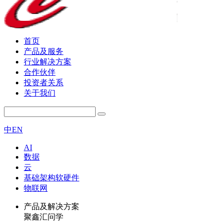
首页
产品及服务
行业解决方案
合作伙伴
投资者关系
关于我们
中
EN
AI
数据
云
基础架构软硬件
物联网
产品及解决方案
聚鑫汇问学