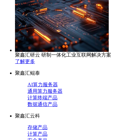
聚鑫汇研云 研制一体化工业互联网解决方案
了解更多
聚鑫汇鲲泰
AI算力服务器
通用算力服务器
计算终端产品
数据通信产品
聚鑫汇云科
存储产品
计算产品